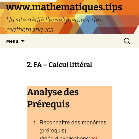
www.mathematiques.tips
Un site dédié l'enseignement des
mathématiques
Menu
2. FA – Calcul littéral
Analyse des
Prérequis
Reconnaître des monômes
(prérequis)
Vidéo d’explications:
ici