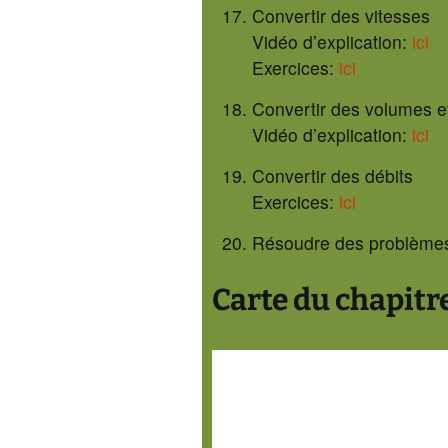
Convertir des vitesses
Vidéo d’explication:
ici
Exercices:
ici
Convertir des volumes e
Vidéo d’explication:
ici
Convertir des débits
Exercices:
ici
Résoudre des problème
Carte du chapitr