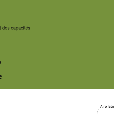
t des capacités
s
e