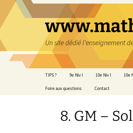
www.math
Un site dédié l'enseignement 
TIPS ?
9e Niv I
10e Niv I
10e N
Foire aux questions
9e cartes heuristiques
Contact
1. NO – Nombres
1. N
décimaux
9e devoirs impliquant les
2. N
parents
2. NO – Nombres rela
puis
8. GM – So
Soutien 9e
3. NO – Puissances 
3. R
racines
stra