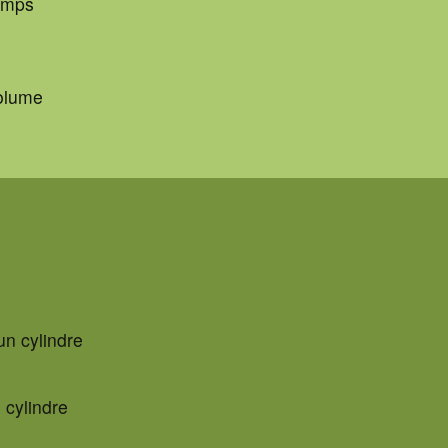
temps
aléatoires
Camp 40e
volume
’un cylindre
n cylindre