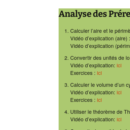
4. ES – Figures plan
3b. E
géom
Analyse des Prér
5. ES – Représentat
solides
4. FA
Calculer l’aire et le périm
6. FA – Calcul littéral
5. E
Vidéo d’explication (aire) 
soli
Vidéo d’explication (périm
7. GM – Lignes et
surfaces
6. G
Convertir des unités de l
Vidéo d’explication:
ici
8. NO – nombres
7. N
rationnels
Exercices :
ici
8. FA
9. FA – Équations
Calculer le volume d’un cy
Vidéo d’explication:
ici
9. GM
10e – Aides
mesu
Exercices :
ici
10e cartes heuristi
10. F
Utiliser le théorème de T
des chapitres
diag
Vidéo d’explication:
ici
10e devoirs impliqua