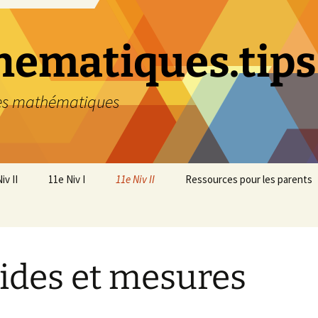
ematiques.tips
des mathématiques
iv II
11e Niv I
11e Niv II
Ressources pour les parents
O – Nombres relatifs
1. NO Nombres réels
1. NO – Nombres réels
O – Racines et
2. FA Calcul littéral
2. FA – Calcul littéral
tifs
sances
lides et mesures
3. GM Lignes et surfaces
3. ES – Figures
et
S – Recherche et
géométriques planes
tégies
4. GM Solides et diverses
mesures
4. FA – Equations