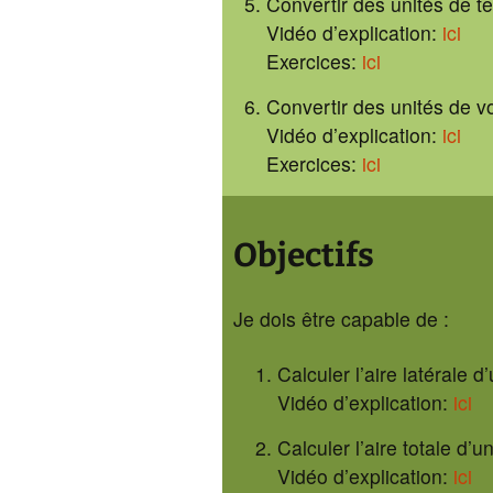
Convertir des unités de 
parents
Vidéo d’explication:
ici
Groupe de
Exercices:
ici
mathématiques
Convertir des unités de 
Numbers about me
Vidéo d’explication:
ici
Exercices:
ici
Objectifs
Je dois être capable de :
Calculer l’aire latérale d
Vidéo d’explication:
ici
Calculer l’aire totale d’u
Vidéo d’explication:
ici