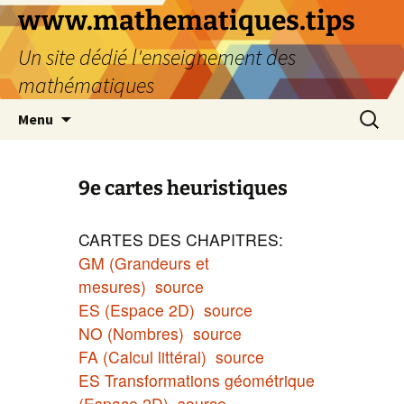
www.mathematiques.tips
Un site dédié l'enseignement des
mathématiques
Menu
9e cartes heuristiques
CARTES DES CHAPITRES:
GM (Grandeurs et
mesures)
source
ES (Espace 2D)
source
NO (Nombres)
source
FA (Calcul littéral)
source
ES Transformations géométrique
(Espace 2D)
source