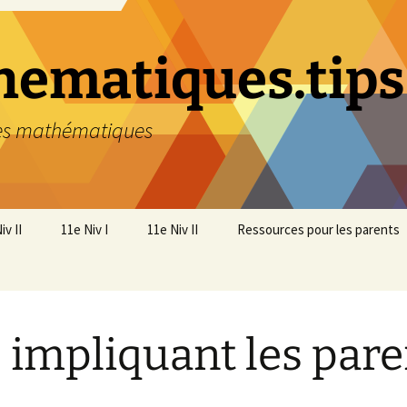
ematiques.tips
des mathématiques
iv II
11e Niv I
11e Niv II
Ressources pour les parents
 – Nombres relatifs
1. NO Nombres réels
1. NO – Nombres réels
 – Racines et
2. FA Calcul littéral
2. FA – Calcul littéral
tifs
sances
 impliquant les pare
3. GM Lignes et surfaces
3. ES – Figures
et
 – Recherche et
géométriques planes
tégies
4. GM Solides et diverses
mesures
4. FA – Equations