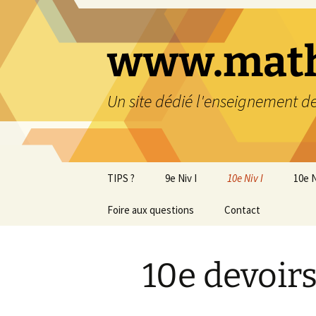
www.math
Un site dédié l'enseignement 
TIPS ?
9e Niv I
10e Niv I
10e N
Foire aux questions
9e cartes heuristiques
Contact
1. NO – Nombres
1. NO
décimaux
9e devoirs impliquant les
2. NO
parents
2. NO – Nombres rela
puis
10e devoirs
Soutien 9e
3. NO – Puissances 
3. RS
racines
stra