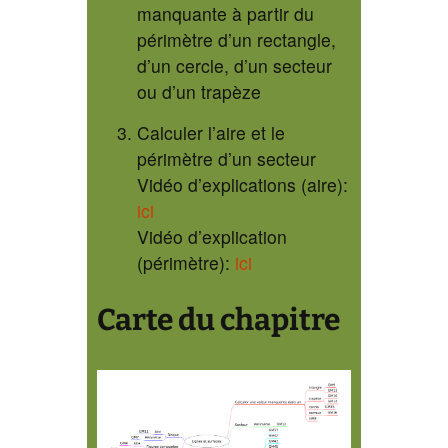
manquante à partir du
périmètre d’un rectangle,
d’un cercle, d’un secteur
ou d’un trapèze
Calculer l’aire et le
périmètre d’un secteur
Vidéo d’explications (aire):
ici
Vidéo d’explication
(périmètre):
ici
Carte du chapitre