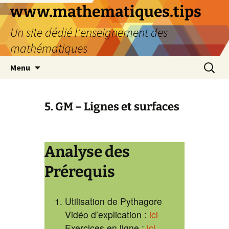
www.mathematiques.tips
Un site dédié l'enseignement des
mathématiques
Menu
5. GM – Lignes et surfaces
Analyse des
Prérequis
Utilisation de Pythagore
Vidéo d’explication :
ici
Exercices en ligne :
ici