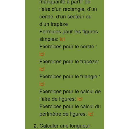
manquante à partir de
l’aire d’un rectangle, d’un
cercle, d’un secteur ou
d’un trapèze
Formules pour les figures
simples:
ici
Exercices pour le cercle :
ici
Exercices pour le trapèze:
ici
Exercices pour le triangle :
ici
Exercices pour le calcul de
l’aire de figures:
ici
Exercices pour le calcul du
périmètre de figures:
ici
Calculer une longueur