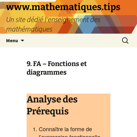
www.mathematiques.tips
Un site dédié l'enseignement des
mathématiques
Menu
9. FA – Fonctions et
diagrammes
Analyse des
Prérequis
Connaître la forme de
l’expression fonctionnelle