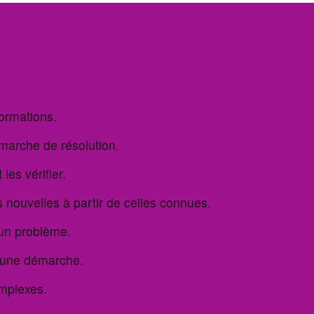
es
S – Figures
étriques
5. FA Equations
5. GM – Lignes et
ion de
surfaces
 – Calcul littéral
6. ES Transformations
géométriques
6. ES – Représentation de
S – Représentation de
solides
des
7. GM Grandeurs et
formations.
mesures
7. GM – Trigonométrie
M – Lignes et surface
arche de résolution.
8. FA Fonctions et
8. GM – Solides et
O – Nombres réels
diagrammes
mesures
les vérifier.
 – Équations
9. NO Situations
9. FA – Fonctions et
aléatoires
diagrammes
 nouvelles à partir de celles connues.
 – Solides et
’un problème.
res
10. ES Figures
Anciens
6. ES – Trans
géométriques planes et
géométrique
solides
 une démarche.
ques
A – Fonctions et
rammes
7. GM – Thalè
mplexes.
nt les
10. NO – Situ