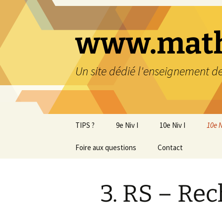
www.math
Un site dédié l'enseignement 
TIPS ?
9e Niv I
10e Niv I
10e N
Foire aux questions
9e cartes heuristiques
Contact
1. NO – Nombres
1. N
décimaux
9e devoirs impliquant les
2. N
parents
2. NO – Nombres rela
puis
3. RS – Rec
Soutien 9e
3. NO – Puissances 
3. RS
racines
strat