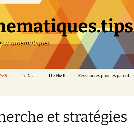
ematiques.tips
des mathématiques
iv II
11e Niv I
11e Niv II
Ressources pour les parents
O – Nombres relatifs
1. NO Nombres réels
1. NO – Nombres réels
O – Racines et
2. FA Calcul littéral
2. FA – Calcul littéral
tifs
sances
herche et stratégies
3. GM Lignes et surfaces
3. ES – Figures
et
 – Recherche et
géométriques planes
égies
4. GM Solides et diverses
mesures
4. FA – Equations