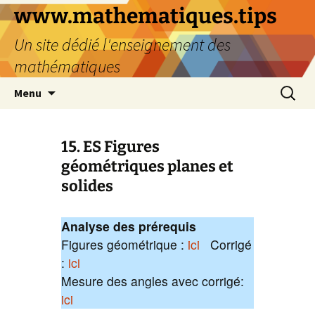
www.mathematiques.tips
Un site dédié l'enseignement des
mathématiques
Menu
15. ES Figures
géométriques planes et
solides
Analyse des prérequis
Figures géométrique :
ici
Corrigé
:
ici
Mesure des angles avec corrigé:
ici