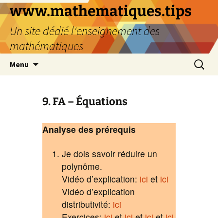
www.mathematiques.tips
Un site dédié l'enseignement des
mathématiques
Menu
9. FA – Équations
Analyse des prérequis
Je dois savoir réduire un
polynôme.
Vidéo d’explication:
ici
et
ici
Vidéo d’explication
distributivité:
ici
Exercices:
ici
et
ici
et
ici
et
ici