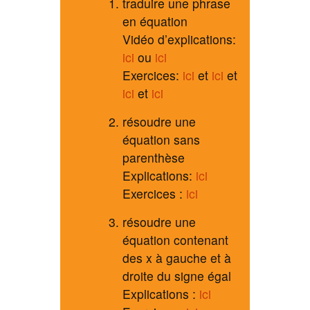
traduire une phrase
en équation
Vidéo d’explications:
ici
ou
ici
Exercices:
ici
et
ici
et
ici
et
ici
résoudre une
équation sans
parenthèse
Explications:
ici
Exercices :
ici
résoudre une
équation contenant
des x à gauche et à
droite du signe égal
Explications :
ici