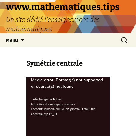
www.mathematiques.tips
Un site dédié l'enseignement des
mathématiques
Menu
Symétrie centrale
Lecteur
Media error: Format(s) not supported
or source(s) not found
vidéo
Télécharger le fichier:
https://mathematiques.tips/wp-
content/uploads/2016/02/Syme%CC%81trie-
centrale.mp4?_=1